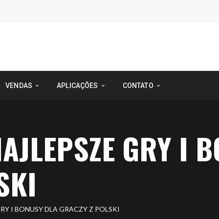
VENDAS
APLICAÇÕES
CONTATO
NAJLEPSZE GRY I 
SKI
RY I BONUSY DLA GRACZY Z POLSKI