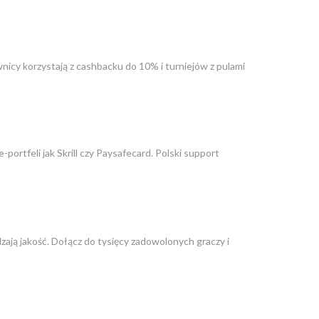
icy korzystają z cashbacku do 10% i turniejów z pulami
portfeli jak Skrill czy Paysafecard. Polski support
zają jakość. Dołącz do tysięcy zadowolonych graczy i