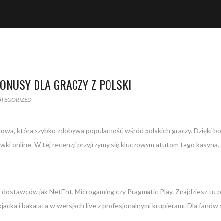
BONUSY DLA GRACZY Z POLSKI
ATEGORIZED
dowa, która szybko zdobywa popularność wśród polskich graczy. Dzięki bo
ywki online. W tej recenzji przyjrzymy się kluczowym atutom tego kasyn
dostawców jak NetEnt, Microgaming czy Pragmatic Play. Znajdziesz tu po
ckjacka i bakarata w wersjach live z profesjonalnymi krupierami. Dla fan