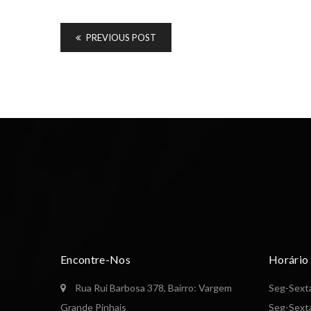
PREVIOUS POST
Encontre-Nos
Horário
Rua Rui Barbosa 378, Bairro: Vargem
Seg-Sexta
Grande Pinhais
Seg-Sexta