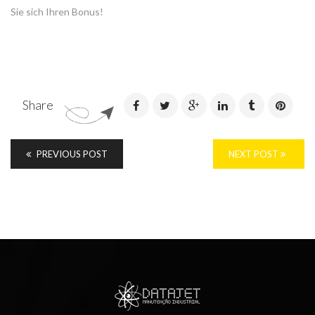
Sie sich Ihren Bonus!
Share
PREVIOUS POST
NEXT POST