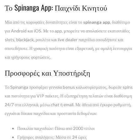
Το Spinanga App: Παιχνίδι Κινητού
Μία από τις κορυφαίες δυνατότητες είναι το
spinanga app
, διαθέσιμο
για Android και iOS. Με το app, μπορείτε να απολαύσετε εκατοντάδες
slots, blackjack, ρουλέτα και live dealer παιχνίδια οπουδήποτε και
οποτεδήποτε. Η γραφική ποιότητα είναι εξαιρετική, με ομαλή λειτουργία
και γρήγορους φορτώσεις.
Προσφορές και Υποστήριξη
Το Spinanga προσφέρει γενναία bonus καλωσορίσματος, δωρεάν spins
και πιστότητα για VIP παίκτες. Η εξυπηρέτηση πελατών είναι διαθέσιμη
24/7 στα ελληνικά, μέσω chat ή email. Με άδεια από έγκυρο ρυθμιστή,
εγγυάται δίκαια παιχνίδια και προστασία δεδομένων.
Ποικιλία παιχνιδιών: Πάνω από 2000 τίτλοι
Γρήγορες αναλήψεις: Μέσα σε 24 ώρες