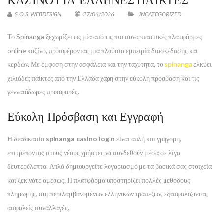
S.O.S. WEBDESIGN
27/04/2026
UNCATEGORIZED
Το Spinanga ξεχωρίζει ως μία από τις πιο συναρπαστικές πλατφόρμες
online καζίνο, προσφέροντας μια πλούσια εμπειρία διασκέδασης και
κερδών. Με έμφαση στην ασφάλεια και την ταχύτητα, το
spinanga
ελκύει
χιλιάδες παίκτες από την Ελλάδα χάρη στην εύκολη πρόσβαση και τις
γενναιόδωρες προσφορές.
Εύκολη Πρόσβαση και Εγγραφή
Η διαδικασία
spinanga casino login
είναι απλή και γρήγορη,
επιτρέποντας στους νέους χρήστες να συνδεθούν μέσα σε λίγα
δευτερόλεπτα. Απλά δημιουργείτε λογαριασμό με τα βασικά σας στοιχεία
και ξεκινάτε αμέσως. Η πλατφόρμα υποστηρίζει πολλές μεθόδους
πληρωμής, συμπεριλαμβανομένων ελληνικών τραπεζών, εξασφαλίζοντας
ασφαλείς συναλλαγές.