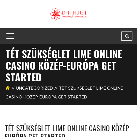
TÉT SZÜKSÉGLET LIME ONLINE
CASINO KÖZÉP-EURÓPA GET
STARTED
UNCATEGORIZED
TÉT SZÜKSÉGLET LIME ONLINE
CASINO KÖZÉP-EURÓPA GET STARTED
TÉT SZÜKSÉGLET LIME ONLINE CASINO KÖZÉP-
EURÓPA GET STARTED