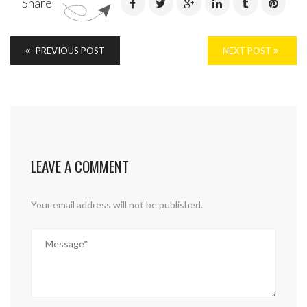
Share
PREVIOUS POST
NEXT POST
LEAVE A COMMENT
Your email address will not be published.